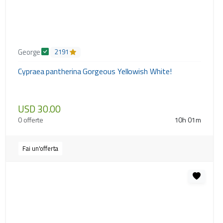
George
2191
Cypraea pantherina Gorgeous Yellowish White!
USD 30.00
0 offerte
10h 01m
Fai un'offerta