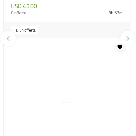
USD 45.00
0 offerte
9h 53m
Fai un'offerta
Precedente
Pro