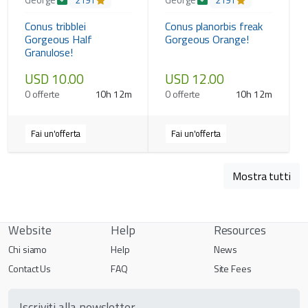
2191
2191
Conus tribblei
Conus planorbis freak
Gorgeous Half
Gorgeous Orange!
Granulose!
USD 10.00
USD 12.00
0 offerte
10h 12m
0 offerte
10h 12m
Fai un'offerta
Fai un'offerta
Mostra tutti
Website
Help
Resources
Chi siamo
Help
News
Contact Us
FAQ
Site Fees
Iscriviti alla newsletter