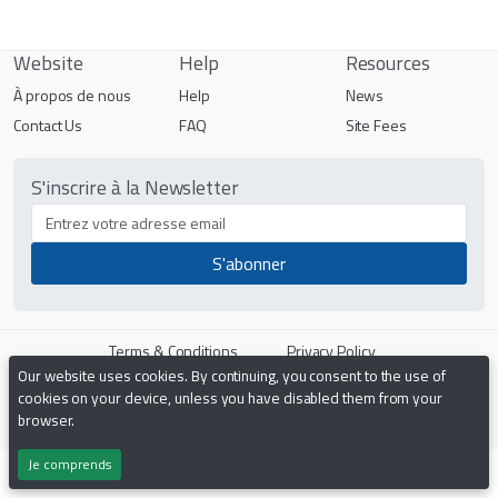
Website
Help
Resources
À propos de nous
Help
News
Contact Us
FAQ
Site Fees
S'inscrire à la Newsletter
Terms & Conditions
Privacy Policy
Our website uses cookies. By continuing, you consent to the use of
cookies on your device, unless you have disabled them from your
Powered by
PHP Pro Bid
. ©2026 Online Ventures Software
browser.
Je comprends